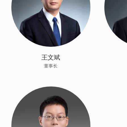
王文斌
董事长