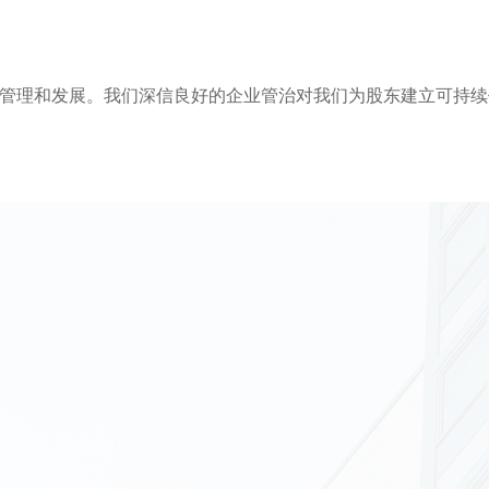
管理和发展。我们深信良好的企业管治对我们为股东建立可持续