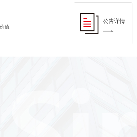
公告详情
价值