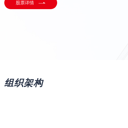
股票详情
组织架构